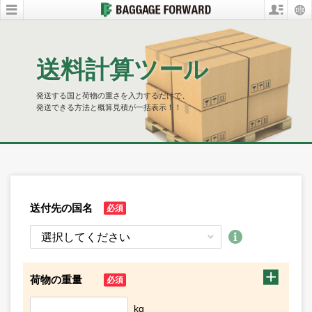
送料計算ツール
発送する国と荷物の重さを入力するだけで、
発送できる方法と概算見積が一括表示！！
送付先の国名
必須
荷物の重量
必須
kg